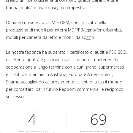
creato un intero sistema di controllo qualità Garantire una
buona qualità e una consegna tempestiva.
Offriamo un servizio ODM e OEM, specializzato nella
produzione di mobili per interni MDF/PB/legno/ferro/bambù,
mobili per camera da letto e mobili da soggio
La nostra fabbrica ha superato il certificato di audit e FSC BSCI,
eccellente qualità e gestione ci assicurano di mantenere la
cooperazione a lungo termine con alcuni grandi supermercati
e clienti del marchio in Australia, Europa e America, ecc.,
Stiamo accogliendo calorosamente i clienti di tutto il mondo
per contattarci per il futuro Rapporti commerciali e reciproco
successo.
5
+
87
+
Anni di esperienza
Operatori di produzione