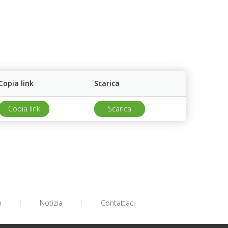
Copia link
Scarica
Copia link
Scarica
o
|
Notizia
|
Contattaci