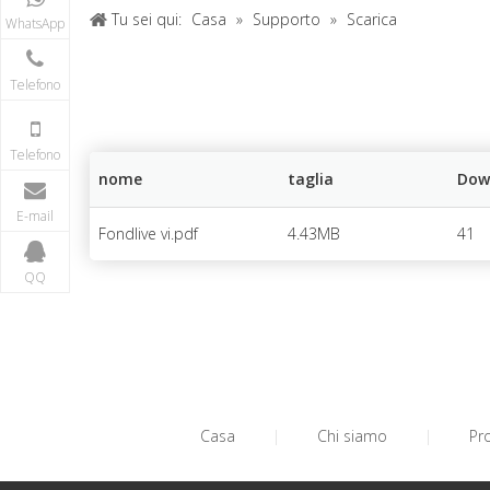
Tu sei qui:
Casa
»
Supporto
»
Scarica
WhatsApp
Telefono
Telefono
nome
taglia
Dow
E-mail
Fondlive vi.pdf
4.43MB
41
QQ
Casa
|
Chi siamo
|
Pr