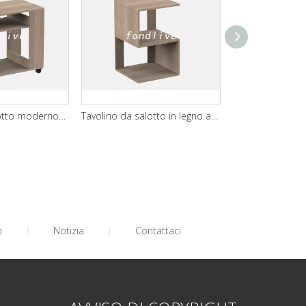
Tavolino da salotto moderno impermeabile
Tavolino da salotto in legno a forma di S
Tavolino
o
|
Notizia
|
Contattaci