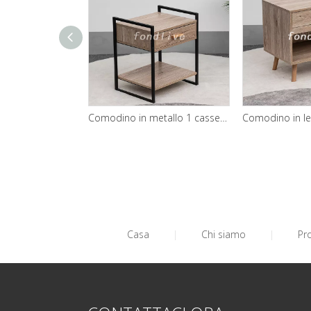
Comodino in metallo 1 cassetto con ripiano per camera da letto
Casa
|
Chi siamo
|
Pr