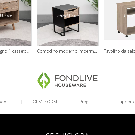
Comodino in legno 1 cassetto con ripiano per camera da letto
Comodino moderno impermeabile per camera da letto
odotti
|
OEM e ODM
|
Progetti
|
Support