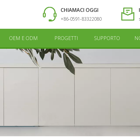
CHIAMACI OGGI
+86-0591-83322080
OEM E ODM
PROGETTI
SUPPORTO
N