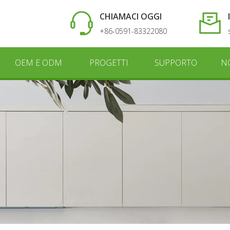
CHIAMACI OGGI
+86-0591-83322080
OEM E ODM
PROGETTI
SUPPORTO
N