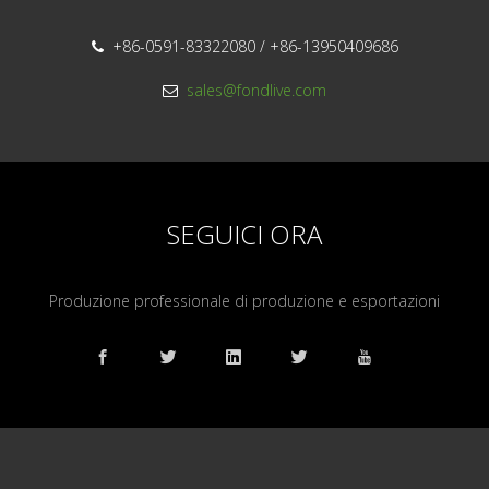
+86-0591-83322080 / +86-13950409686

sales@fondlive.com

SEGUICI ORA
Produzione professionale di produzione e esportazioni