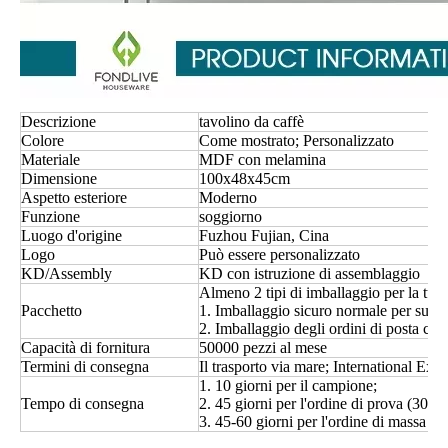
Descrizione
tavolino da caffè
Colore
Come mostrato; Personalizzato
Materiale
MDF con melamina
Dimensione
100x48x45cm
Aspetto esteriore
Moderno
Funzione
soggiorno
Luogo d'origine
Fuzhou Fujian, Cina
Logo
Può essere personalizzato
KD/Assembly
KD con istruzione di assemblaggio
Almeno 2 tipi di imballaggio per la tua 
Pacchetto
1. Imballaggio sicuro normale per superm
2. Imballaggio degli ordini di posta con 
Capacità di fornitura
50000 pezzi al mese
Termini di consegna
Il trasporto via mare; International Exp
1. 10 giorni per il campione;
Tempo di consegna
2. 45 giorni per l'ordine di prova (300 p
3. 45-60 giorni per l'ordine di massa (60