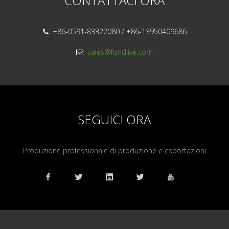
CONTATTACI ORA
+86-0591-83322080 / +86-13950409686

sales@fondlive.com

SEGUICI ORA
Produzione professionale di produzione e esportazioni