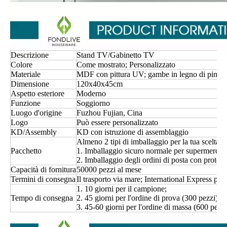
Descrizione
Stand TV/Gabinetto TV
Colore
Come mostrato; Personalizzato
Materiale
MDF con pittura UV; gambe in legno di pino
Dimensione
120x40x45cm
Aspetto esteriore
Moderno
Funzione
Soggiorno
Luogo d'origine
Fuzhou Fujian, Cina
Logo
Può essere personalizzato
KD/Assembly
KD con istruzione di assemblaggio
Almeno 2 tipi di imballaggio per la tua scelta.
Pacchetto
1. Imballaggio sicuro normale per supermercati e
2. Imballaggio degli ordini di posta con protezio
Capacità di fornitura
50000 pezzi al mese
Termini di consegna
Il trasporto via mare; International Express pe
1. 10 giorni per il campione;
Tempo di consegna
2. 45 giorni per l'ordine di prova (300 pezzi)
3. 45-60 giorni per l'ordine di massa (600 pezzi 