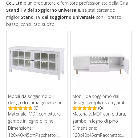
Co., Ltd
è un produttore e fornitore professionista della Cina
Stand TV del soggiorno universale
, se stai cercando il
miglior
Stand TV del soggiorno universale
con il prezzo
basso, consultaci subito!
Mobili da soggiorno di
Mobili da soggiorno dal
design di ultima generazione
design semplice con gambe
(0)
(0)
Supporti TV moderni bianchi
in legno di pino Armadio
Materiale: MDF con pittura,
Materiale: MDF con pittura,
per la camera
porta TV moderno in legno
gambe in legno di pino
bianco
gambe in legno di pino
Dimensione:
Dimensione:
120x40x45cmPacchetto:
120x40x45cmPacchetto: