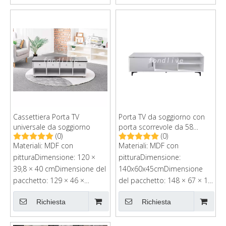
postaleCartone: 127*46*18
postaleDimensione del
cm
cartone: 157*47*14cm
Cassettiera Porta TV
Porta TV da soggiorno con
universale da soggiorno
porta scorrevole da 58
(0)
(0)
pollici
Materiali: MDF con
Materiali: MDF con
pitturaDimensione: 120 ×
pitturaDimensione:
39,8 × 40 cmDimensione del
140x60x45cmDimensione
pacchetto: 129 × 46 ×
del pacchetto: 148 × 67 × 10
14MOQ: 300 pezzi
cmMOQ: 300 pezzi
Richiesta
Richiesta