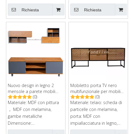
pacchetto ordini
pacchetto ordini
Richiesta
Richiesta
postaleDimensione del
postaleDimensione del
cartone: 125*45*13 cm
cartone: 147*46*13 cm
Nuovo design in legno 2
Mobiletto porta TV nero
mensole a parete mobili
multifunzionale per mobili
(0)
(0)
soggiorno mobile in legno
per la casa di grandi
Materiale: MDF con pittura
Materiale: telaio: scheda di
moderno set porta TV
dimensioni per soggiorno di
， MDF con melamina,
vendita calda
particelle con melamina,
gambe metalliche
porta: MDF con
Dimensione:
impiallacciatura in legno,
160x40x48cmPacchetto:
gambe metalliche