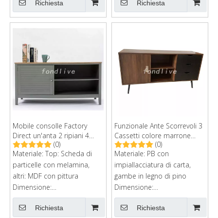
Richiesta
Richiesta
pacchetto ordini
Dimensione:
postaleDimensione del
140x40x52cmPacchetto:
cartone: 45x12x169cm,
pacchetto ordini
45x15x59cm
postaleCartone:
150*46*12cm
Mobile consolle Factory
Funzionale Ante Scorrevoli 3
Direct un'anta 2 ripiani 4
Cassetti colore marrone
(0)
(0)
gambe Mobile TV moderno
Porta TV da soggiorno in
Materiale: Top: Scheda di
Materiale: PB con
in legno
legno
particelle con melamina,
impiallacciatura di carta,
altri: MDF con pittura
gambe in legno di pino
Dimensione:
Dimensione:
120x45x59cmPacchetto:
147x40x71cmPacchetto:
Richiesta
Richiesta
pacchetto ordini
pacchetto ordini