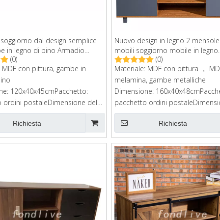
 soggiorno dal design semplice
Nuovo design in legno 2 mensole
 in legno di pino Armadio
mobili soggiorno mobile in legno
(0)
(0)
moderno in legno bianco
moderno set porta TV
: MDF con pittura, gambe in
Materiale: MDF con pittura ， M
pino
melamina, gambe metalliche
ne: 120x40x45cmPacchetto:
Dimensione: 160x40x48cmPacche
 ordini postaleDimensione del
pacchetto ordini postaleDimensi
 147*46*13 cm
cartone: 45x12x169cm, 45x15x5
Richiesta
Richiesta