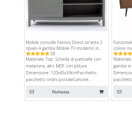
Mobile consolle Factory Direct un'anta 2
Funzional
ripiani 4 gambe Mobile TV moderno in
colore ma
(0)
legno
legno
Materiale: Top: Scheda di particelle con
Materiale:
melamina, altri: MDF con pittura
gambe in 
Dimensione: 120x45x59cmPacchetto:
Dimensio
pacchetto ordini postaleCartone:
pacchetto
127*46*18 cm
cartone:
Richiesta