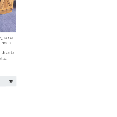
legno con
va moda
 di carta
tto: