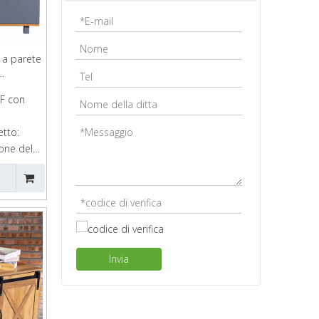
 a parete
DF con
tto:
one del
9cm
Invia