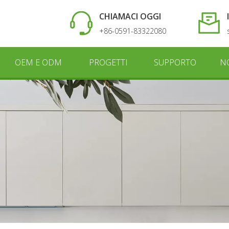
CHIAMACI OGGI
+86-0591-83322080
OEM E ODM
PROGETTI
SUPPORTO
N