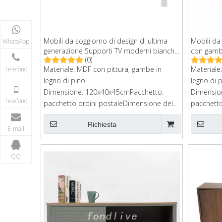
Mobili da soggiorno di design di ultima
Mobili da
WhatsApp
generazione Supporti TV moderni bianchi
con gambe
(0)
per la camera
porta TV 
Materiale: MDF con pittura, gambe in
Materiale
Telefono
legno di pino
legno di 
Dimensione: 120x40x45cmPacchetto:
Dimensio
Telefono
pacchetto ordini postaleDimensione del
pacchetto
cartone: 125*45*13 cm
cartone:
Richiesta
E-mail
QQ