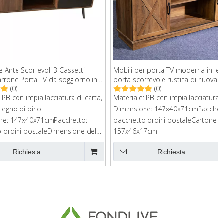
e Ante Scorrevoli 3 Cassetti
Mobili per porta TV moderna in 
rrone Porta TV da soggiorno in
porta scorrevole rustica di nuo
(0)
(0)
per soggiorno
 PB con impiallacciatura di carta,
Materiale: PB con impiallacciatura
legno di pino
Dimensione: 147x40x71cmPacche
ne: 147x40x71cmPacchetto:
pacchetto ordini postaleCartone
 ordini postaleDimensione del
157x46x17cm
 157*47*14cm
Richiesta
Richiesta