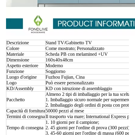
Descrizione
Stand TV/Gabinetto TV
Colore
Come mostrato; Personalizzato
Materiale
Scheda PB con melamined +UV
Dimensione
160x40x48cm
Aspetto esteriore
Moderno
Funzione
Soggiorno
Luogo d'origine
Fuzhou Fujian, Cina
Logo
Può essere personalizzato
KD/Assembly
KD con istruzione di assemblaggio
Almeno 2 tipi di imballaggio per la tua scelta.
Pacchetto
1. Imballaggio sicuro normale per supermercati e
2. Imballaggio degli ordini di posta con protezio
Capacità di fornitura
50000 pezzi al mese
Termini di consegna
Il trasporto via mare; International Express pe
1. 10 giorni per il campione;
Tempo di consegna
2. 45 giorni per l'ordine di prova (300 pezzi)
3. 45-60 giorni per l'ordine di massa (600 pezzi 